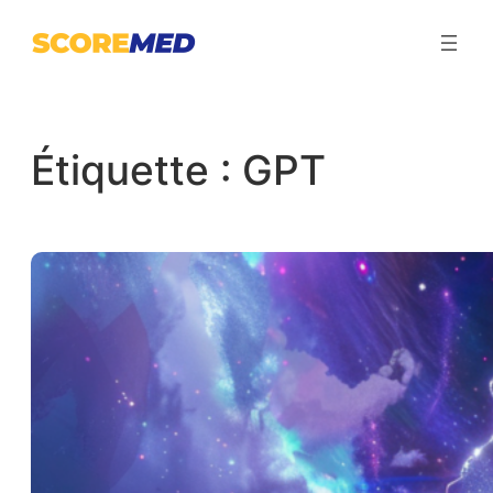
Aller
au
contenu
Étiquette :
GPT