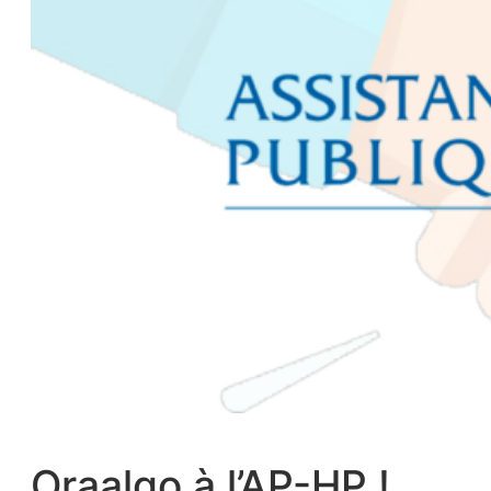
Oraalgo à l’AP-HP !